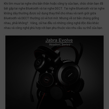
thiệu
Khi tìm mua tai nghe cho bản thân hoặc công ty của bạn, chắc chắn bạn đã
bắt gặp tai nghe Bluetooth và tai nghe DECT. Tai nghe Bluetooth và tai nghe
NGÔN
không dây thường được sử dụng thay thế cho nhau và ranh giới giữa
Bluetooth và DECT thường có vẻ hơi mờ. Nhưng về cơ bản chúng giống
NGỮ
nhau, phải không? . Vâng, cả hai đều có những công nghệ độc đáo khác
nhau và công nghệ phù hợp với bạn phụ thuộc vào nhu cầu cụ thể của bạn.
Tiếng
việt
English