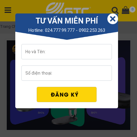
0
TƯ VẤN MIỄN PHÍ
DANH
Trang Chủ
Top Tai nghe tốt nhất
Hotline: 024.777.99.777 - 0902.253.263
MỤC
SẢN
PHẨM
Tổng
đài
Điện
thoại
Tai
nghe
Gateway
Hội
nghị