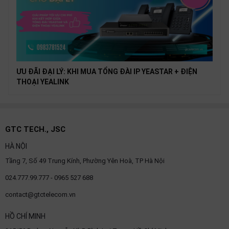
ƯU ĐÃI ĐẠI LÝ: KHI MUA TỔNG ĐÀI IP YEASTAR + ĐIỆN
THOẠI YEALINK
GTC TECH., JSC
HÀ NỘI
Tầng 7, Số 49 Trung Kính, Phường Yên Hoà, TP Hà Nội
024.777.99.777 - 0965 527 688
contact@gtctelecom.vn
HỒ CHÍ MINH