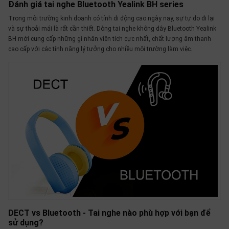
Đánh giá tai nghe Bluetooth Yealink BH series
SP
khác
Trong môi trường kinh doanh có tính di động cao ngày nay, sự tự do đi lại
và sự thoải mái là rất cần thiết. Dòng tai nghe không dây Bluetooth Yealink
DANH
ΒH mới cung cấp những gì nhân viên tích cực nhất, chất lượng âm thanh
cao cấp với các tính năng lý tưởng cho nhiều môi trường làm việc.
MỤC
KHÁC
Giải
pháp
Dịch
vụ
Hỗ
trợ
Tin
tức
Liên
hệ
DECT vs Bluetooth - Tai nghe nào phù hợp với bạn để
sử dụng?
Giới