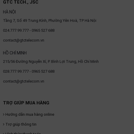
GTC TECH., JSC
thiệu
HÀ NỘI
NGÔN
Tầng 7, Số 49 Trung Kính, Phường Yên Hoà, TP Hà Nội
NGỮ
024.777.99.777 - 0965 527 688
Tiếng
contact@gtctelecom.vn
việt
HỒ CHÍ MINH
English
215/56 Đường Nguyễn Xí, P. Bình Lợi Trung, Hồ Chí Minh
028.777.99.777 - 0965 527 688
contact@gtctelecom.vn
TRỢ GIÚP MUA HÀNG
Hướng dẫn mua hàng online
Trợ giúp thông tin