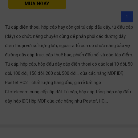
SP
khác
1
DANH
Tủ cáp điện thoại, hộp cáp hay còn gọi tủ cáp đấu dây, tủ đấu cáp
MỤC
(dây) có chức năng chuyên dùng để phân phối các đường dây
KHÁC
điện thoại với số lượng lớn, ngoài ra tủ còn có chức năng bảo vệ
đường dây cáp trục, cáp thuê bao, phiến đấu nối và các tập điểm.
Giải
pháp
Tủ cáp, hộp cáp, hộp đấu dây cáp điện thoại có các loại 10 đôi, 50
Dịch
đôi, 100 đôi, 150 đôi, 200 đôi, 500 đôi... của các hãng MDF IDF,
vụ
Postef HC2... chất lượng hàng đầu, giá rẻ bất ngờ
Hỗ
Gtctelecom cung cấp lắp đặt Tủ cáp, hộp cáp tổng, hộp cáp đấu
trợ
dây, hộp IDF, Hộp MDF của các hãng như Postef, HC...,
Tin
tức
Liên
hệ
Giới