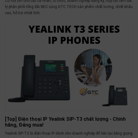
Cơ hội lớn cho các cá nhân, tổ chức, doanh nghiệp đăng ký, hợp tác làm đại
thiệu
lý phân phối tổng đài NEC cùng GTC TECH sản phẩm chất lương, chiết khấu
cao, hỗ trợ nhiệt tình.
NGÔN
NGỮ
Tiếng
việt
English
[Top] Điện thoại IP Yealink SIP-T3 chất lượng - Chính
hãng, Đáng mua!
Yealink SIP-T3 là điện thoại IP dành cho doanh nghiệp để liên lạc bằng giọng