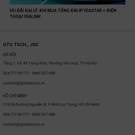
ƯU ĐÃI ĐẠI LÝ: KHI MUA TỔNG ĐÀI IP YEASTAR + ĐIỆN
THOẠI YEALINK
GTC TECH., JSC
HÀ NỘI
Tầng 7, Số 49 Trung Kính, Phường Yên Hoà, TP Hà Nội
024.777.99.777 - 0965 527 688
contact@gtctelecom.vn
HỒ CHÍ MINH
215/56 Đường Nguyễn Xí, P. Bình Lợi Trung, Hồ Chí Minh
028.777.99.777 - 0965 527 688
contact@gtctelecom.vn