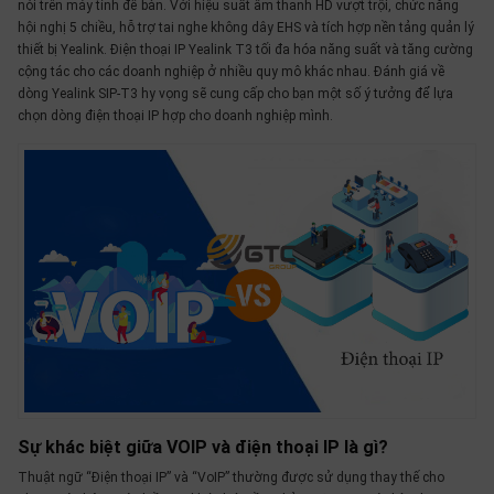
nói trên máy tính để bàn. Với hiệu suất âm thanh HD vượt trội, chức năng
hội nghị 5 chiều, hỗ trợ tai nghe không dây EHS và tích hợp nền tảng quản lý
thiết bị Yealink. Điện thoại IP Yealink T3 tối đa hóa năng suất và tăng cường
cộng tác cho các doanh nghiệp ở nhiều quy mô khác nhau. Đánh giá về
dòng Yealink SIP-T3 hy vọng sẽ cung cấp cho bạn một số ý tưởng để lựa
chọn dòng điện thoại IP hợp cho doanh nghiệp mình.
Sự khác biệt giữa VOIP và điện thoại IP là gì?
Thuật ngữ “Điện thoại IP” và “VoIP” thường được sử dụng thay thế cho