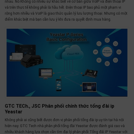
nhau. Nó Không có nhiều sự khác biệt về cơ bản giữa VoIP và điện thoại IP
và trên thực tế không phải là hầu hết. Điện thoại IP bao phủ một phạm vi
rộng hơn nhiều và VoIP là giao thức quản lý lưu lượng thoại. Nhưng có một
điểm khác biệt mà bạn cần lưu ý khi đưa ra quyết định mua hàng.
GTC TECh., JSC Phân phối chính thức tổng đài ip
Yeastar
Không phải ai cũng biết được đơn vị phân phối tổng đài ip uy tín tại hà nội
hiện nay. GTC Tech nhà phân phối tổng đài Yeastar được đánh giá cao và
nhiều khách hàng lựa chọn cần tìm đại lý phân phối Tổng đâì IP Yeastar với