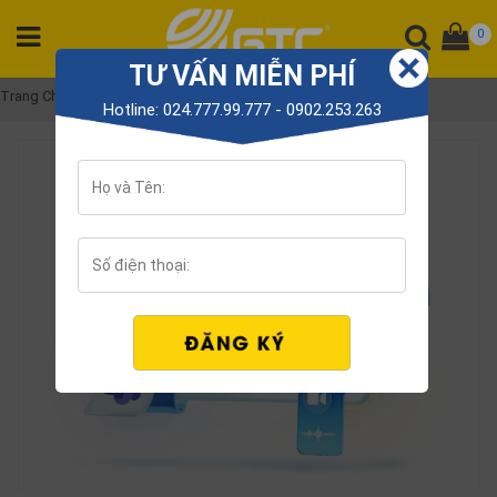
0
TƯ VẤN MIỄN PHÍ
DANH
Trang Chủ
VoIP là gì?
Hotline: 024.777.99.777 - 0902.253.263
MỤC
SẢN
PHẨM
Tổng
đài
Điện
thoại
Tai
nghe
Gateway
Hội
nghị