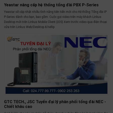
SP
Yeastar nâng cấp hệ thống tổng đài PBX P-Series
khác
Yeastar sẽ cập nhật nhiều tình năng tiên tiến mới cho Hệ thống Tổng đài IP
P-Series dành cho bạn, bao gồm: Cuộc gọi video trên máy khách Linkus
DANH
Desktop mới trên Linkus Mobile Client (iOS) Xem trước video qua điện thoại
MỤC
cửa trên Linkus Web/Desktop & hellip
KHÁC
Giải
pháp
Dịch
vụ
Hỗ
trợ
Tin
tức
Liên
GTC TECH., JSC Tuyển đại lý phân phối tổng đài NEC -
hệ
Chiết khâu cao
Giới