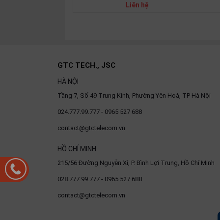
SP
Liên hệ
khác
DANH
MỤC
GTC TECH., JSC
KHÁC
HÀ NỘI
Giải
pháp
Tầng 7, Số 49 Trung Kính, Phường Yên Hoà, TP Hà Nội
024.777.99.777 - 0965 527 688
Dịch
vụ
contact@gtctelecom.vn
Hỗ
trợ
HỒ CHÍ MINH
215/56 Đường Nguyễn Xí, P. Bình Lợi Trung, Hồ Chí Minh
Tin
tức
028.777.99.777 - 0965 527 688
Liên
contact@gtctelecom.vn
hệ
Giới