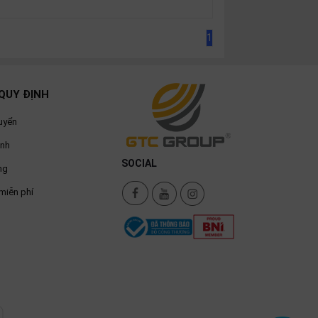
1
QUY ĐỊNH
uyển
ành
SOCIAL
ng
miễn phí