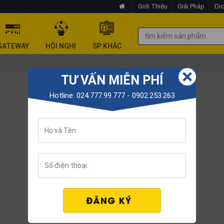
Giới Thiệu
Giải Pháp
Dịc
GATEWAY
HỘI NGHỊ
SP KHÁC
TƯ VẤN MIỄN PHÍ
Hotline: 024.777.99.777 - 0902.253.263