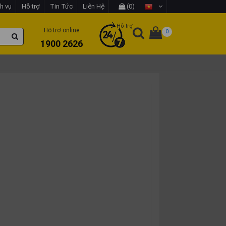
h vụ
Hỗ trợ
Tin Tức
Liên Hệ
(0)
Hỗ trợ
Hỗ trợ online
0
1900 2626