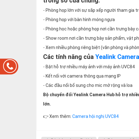
trong số của chúng:
- Phòng họp lớn với sự sắp xếp người tham gia t
- Phòng họp với bàn hình móng ngựa
- Phòng học hoặc phòng họp nơi cần trưng bày các
- Show room nơi cần trưng bày sản phẩm, vật p
- Xem nhiều phòng riêng biệt (văn phòng và ph
Các tính năng của
Yealink Camer
- Bật hỗ trợ nhiều máy ảnh với máy ảnh UVC84
- Kết nối với camera thông qua mạng IP
- Các đầu nối bổ sung cho mic mở rộng và loa
Bộ chuyển đổi Yealink Camera Hub hỗ trợ nhiều
lớn.
👉 Xem thêm:
Camera hội nghị UVC84