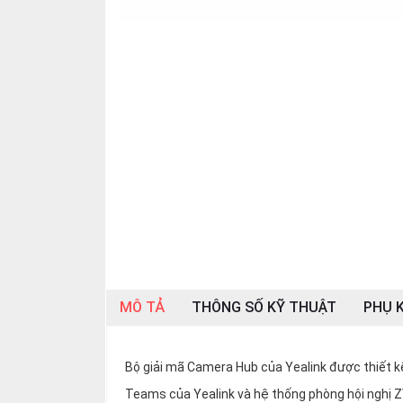
SP
khác
DANH
MỤC
KHÁC
Giải
pháp
Dịch
vụ
Hỗ
trợ
Tin
MÔ TẢ
THÔNG SỐ KỸ THUẬT
PHỤ K
tức
Liên
hệ
Bộ giải mã Camera Hub của Yealink được thiết k
Giới
Teams của Yealink và hệ thống phòng hội nghị Z