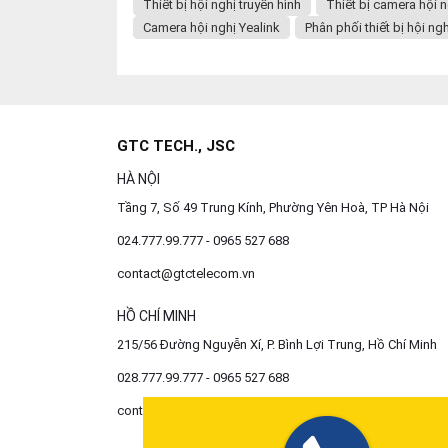
Thiết bị hội nghị truyền hình
Thiết bị camera hội n
Camera hội nghị Yealink
Phân phối thiết bị hội ngh
GTC TECH., JSC
HÀ NỘI
Tầng 7, Số 49 Trung Kính, Phường Yên Hoà, TP Hà Nội
024.777.99.777 - 0965 527 688
contact@gtctelecom.vn
HỒ CHÍ MINH
215/56 Đường Nguyễn Xí, P. Bình Lợi Trung, Hồ Chí Minh
028.777.99.777 - 0965 527 688
contact@gtctelecom.vn