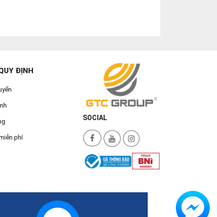
QUY ĐỊNH
uyển
ành
SOCIAL
ng
miễn phí