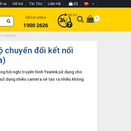
h vụ
Hỗ trợ
Tin Tức
Liên Hệ
(0)
Hỗ trợ
Hỗ trợ online
0
1900 2626
(9 camera)
ộ chuyển đổi kết nối
a)
ng hội nghị truyền hình Yealink,sử dụng cho
sử dụng nhiều camera sẽ tạo ra nhiều không