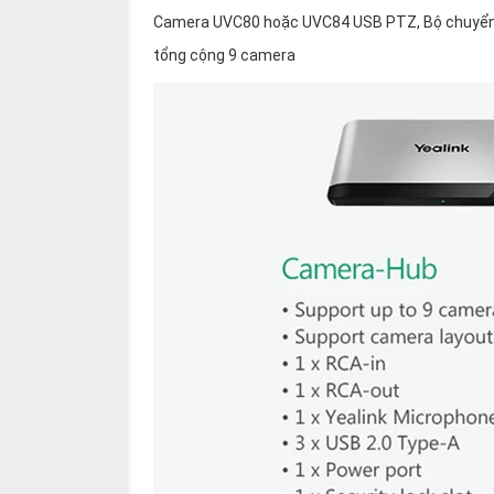
thiệu
Camera UVC80 hoặc UVC84 USB PTZ, Bộ chuyển
tổng cộng 9 camera
NGÔN
NGỮ
Tiếng
việt
English