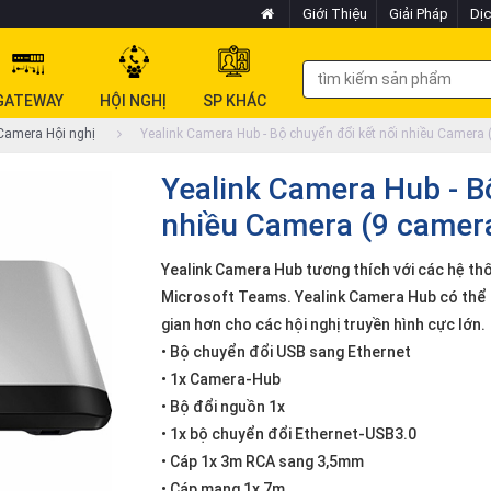
Giới Thiệu
Giải Pháp
Dịc
GATEWAY
HỘI NGHỊ
SP KHÁC
amera Hội nghị
Yealink Camera Hub - Bộ chuyển đổi kết nối nhiều Camera 
Yealink Camera Hub - B
nhiều Camera (9 camer
Yealink Camera Hub tương thích với các hệ thố
Microsoft Teams. Yealink Camera Hub có thể 
gian hơn cho các hội nghị truyền hình cực lớn.
• Bộ chuyển đổi USB sang Ethernet
• 1x Camera-Hub
• Bộ đổi nguồn 1x
• 1x bộ chuyển đổi Ethernet-USB3.0
• Cáp 1x 3m RCA sang 3,5mm
• Cáp mạng 1x 7m