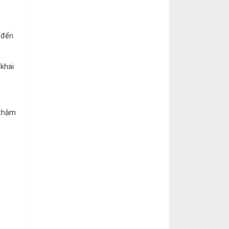
 đến
 khai
 thậm
g