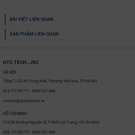
BÀI VIẾT LIÊN QUAN
SẢN PHẨM LIÊN QUAN
GTC TECH., JSC
HÀ NỘI
Tầng 7, Số 49 Trung Kính, Phường Yên Hoà, TP Hà Nội
024.777.99.777 - 0965 527 688
contact@gtctelecom.vn
HỒ CHÍ MINH
215/56 Đường Nguyễn Xí, P. Bình Lợi Trung, Hồ Chí Minh
028.777.99.777 - 0965 527 688