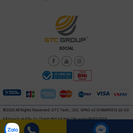
SOCIAL
©2020 All Rights Reserverd. GTC Tech., JSC. GPKD số 0106895512 do Sở
Kế Hoạch và Đầu Tư Thành Phố Hà Nội Cấp ngày 08/07/2015