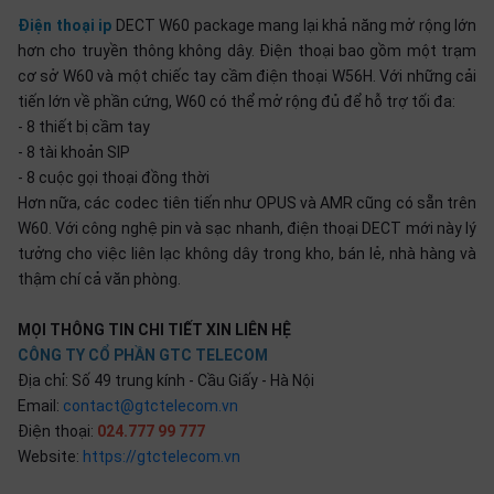
Điện thoại ip
DECT W60 package mang lại khả năng mở rộng lớn
hơn cho truyền thông không dây. Điện thoại bao gồm một trạm
cơ sở W60 và một chiếc tay cầm điện thoại W56H. Với những cải
tiến lớn về phần cứng, W60 có thể mở rộng đủ để hỗ trợ tối đa:
- 8 thiết bị cầm tay
- 8 tài khoản SIP
- 8 cuộc gọi thoại đồng thời
Hơn nữa, các codec tiên tiến như OPUS và AMR cũng có sẵn trên
W60. Với công nghệ pin và sạc nhanh, điện thoại DECT mới này lý
tưởng cho việc liên lạc không dây trong kho, bán lẻ, nhà hàng và
thậm chí cả văn phòng.
MỌI THÔNG TIN CHI TIẾT XIN LIÊN HỆ
CÔNG TY CỔ PHẦN GTC TELECOM
Địa chỉ: Số 49 trung kính - Cầu Giấy - Hà Nội
Email:
contact@gtctelecom.vn
Điện thoại:
024.777 99 777
Website:
https://gtctelecom.vn