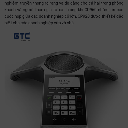
thiệu
nghiệm truyền thông rõ ràng và dễ dàng cho cả hai trong phòng
khách và người tham gia từ xa. Trong khi CP960 nhắm tới các
NGÔN
cuộc họp giữa các doanh nghiệp cỡ lớn, CP920 được thiết kế đặc
biệt cho các doanh nghiệp vừa và nhỏ.
NGỮ
Tiếng
việt
English