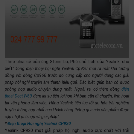
SP
khác
DANH
MỤC
KHÁC
Giải
pháp
Theo chia sẻ của ông Stone Lu, Phó chủ tịch của Yealink, cho
biết:"D
òng điện thoại hội nghị Yealink Cp920 mới ra mắt khá tương
Dịch
vụ
đồng với dòng Cp960 trước đó cung cấp cho người dùng các giải
pháp hội nghị truyền âm thanh hiệu quả. Đặc biệt, giúp bạn có được
Hỗ
trợ
phòng họp audio chuyên dụng nhất. Ngoài ra, có thêm dòng
điện
thoại Dect W60
đem lại sự tiện lợi hơn khi bạn cần di chuyển, linh hoạt
Tin
tại văn phòng làm việc. Hãng Yealink tiếp tục tối ưu hóa trải nghiệm
tức
truyền thông hợp nhất của khách hàng thông qua các sản phẩm được
Liên
cập nhật phù hợp và giải pháp
.”
hệ
*
Điện thoại Hội nghị Yealink CP920
Yealink CP920 một giải pháp hội nghị audio cực chất với trải
Giới