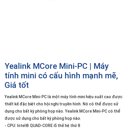
SP
khác
DANH
MỤC
KHÁC
Giải
pháp
Yealink MCore Mini-PC | Máy
Dịch
vụ
tính mini có cấu hình mạnh mẽ,
Hỗ
Giá tốt
trợ
Tin
Yealink MCore Mini-PC là một máy tính mini hiệu suất cao được
tức
thiết kế đặc biệt cho hội nghị truyền hình. Nó có thể được sử
Liên
dụng cho bất kỳ phòng họp nào. Yealink MCore Mini-PC có thể
hệ
được sử dụng cho bất kỳ phòng họp nào.
- CPU: Intel® QUAD-CORE i5 thế hệ thứ 8
Giới