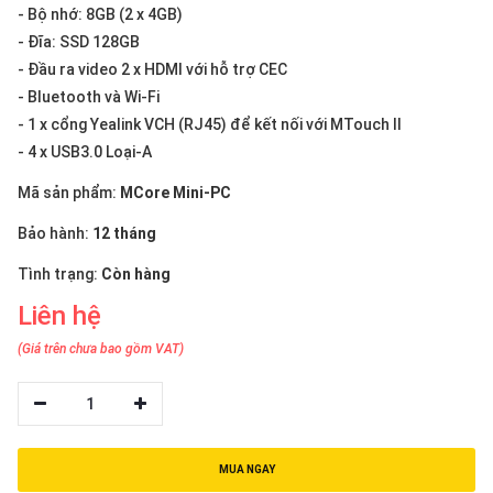
thiệu
- Bộ nhớ: 8GB (2 x 4GB)
- Đĩa: SSD 128GB
NGÔN
- Đầu ra video 2 x HDMI với hỗ trợ CEC
NGỮ
- Bluetooth và Wi-Fi
- 1 x cổng Yealink VCH (RJ45) để kết nối với MTouch II
Tiếng
- 4 x USB3.0 Loại-A
việt
Mã sản phẩm:
MCore Mini-PC
English
Bảo hành:
12 tháng
Tình trạng:
Còn hàng
Liên hệ
(Giá trên chưa bao gồm VAT)
1
MUA NGAY