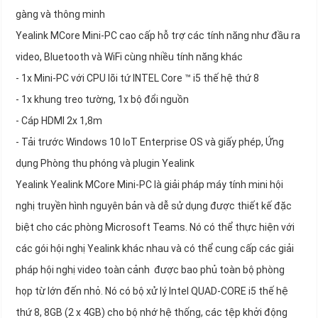
gàng và thông minh
Yealink MCore Mini-PC cao cấp hỗ trợ các tính năng như đầu ra
video, Bluetooth và WiFi cùng nhiều tính năng khác
- 1x Mini-PC với CPU lõi tứ INTEL Core ™ i5 thế hệ thứ 8
- 1x khung treo tường, 1x bộ đổi nguồn
- Cáp HDMI 2x 1,8m
- Tải trước Windows 10 IoT Enterprise OS và giấy phép, Ứng
dụng Phòng thu phóng và plugin Yealink
Yealink Yealink MCore Mini-PC là giải pháp máy tính mini hội
nghị truyền hình nguyên bản và dễ sử dụng được thiết kế đặc
biệt cho các phòng Microsoft Teams. Nó có thể thực hiện với
các gói hội nghị Yealink khác nhau và có thể cung cấp các giải
pháp hội nghị video toàn cảnh được bao phủ toàn bộ phòng
họp từ lớn đến nhỏ. Nó có bộ xử lý Intel QUAD-CORE i5 thế hệ
thứ 8, 8GB (2 x 4GB) cho bộ nhớ hệ thống, các tệp khởi động