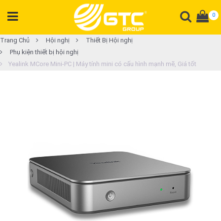
0
DANH
Trang Chủ
Hội nghị
Thiết Bị Hội nghị
Phụ kiện thiết bị hội nghị
MỤC
Yealink MCore Mini-PC | Máy tính mini có cấu hình mạnh mẽ, Giá tốt
SẢN
PHẨM
Tổng
đài
Điện
thoại
Tai
nghe
Gateway
Hội
nghị