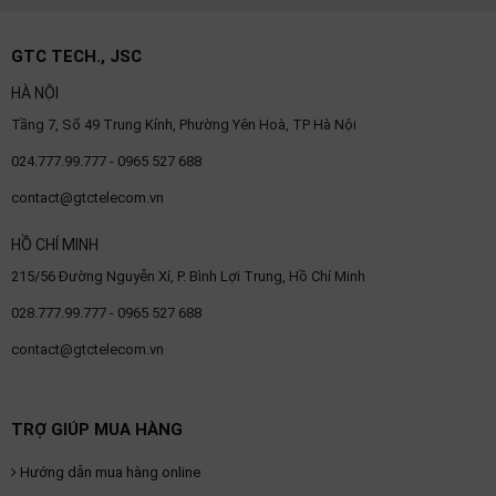
SP
khác
GTC TECH., JSC
DANH
HÀ NỘI
MỤC
Tầng 7, Số 49 Trung Kính, Phường Yên Hoà, TP Hà Nội
KHÁC
024.777.99.777 - 0965 527 688
Giải
contact@gtctelecom.vn
pháp
HỒ CHÍ MINH
Dịch
vụ
215/56 Đường Nguyễn Xí, P. Bình Lợi Trung, Hồ Chí Minh
Hỗ
028.777.99.777 - 0965 527 688
trợ
contact@gtctelecom.vn
Tin
tức
Liên
TRỢ GIÚP MUA HÀNG
hệ
Hướng dẫn mua hàng online
Giới