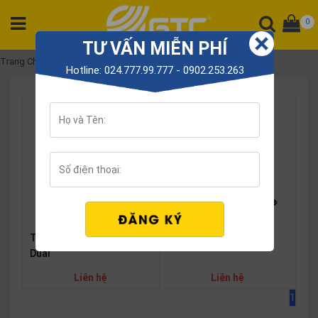
0
TƯ VẤN MIỄN PHÍ
DANH
Trang Chủ
Yealink UH38
Hotline: 024.777.99.777 - 0902.253.263
MỤC
SẢN
PHẨM
Tổng
đài
Điện
thoại
Tai
nghe
Tai nghe Yealink UH38
Tai nghe Yealink UH38
Dual
Gateway
Liên hệ
Liên hệ
Hội
1
nghị