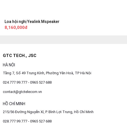
Loa hội nghị Yealink Mspeaker
8,160,000đ
GTC TECH., JSC
HÀ NỘI
Tầng 7, Số 49 Trung Kính, Phường Yên Hoà, TP Hà Nội
024.777.99.777 - 0965 527 688
contact@gtctelecom.vn
HỒ CHÍ MINH
215/56 Đường Nguyễn Xí, P. Bình Lợi Trung, Hồ Chí Minh
028.777.99.777 - 0965 527 688