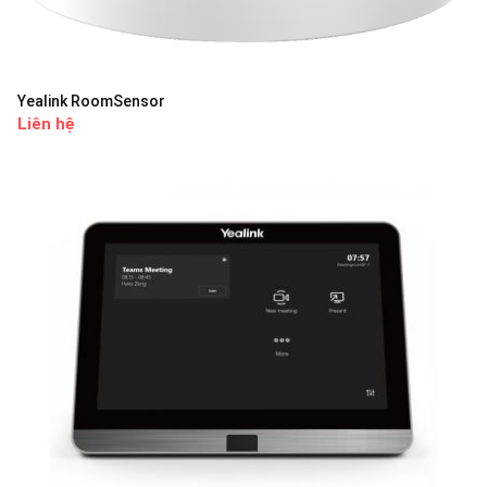
Yealink RoomSensor
Liên hệ