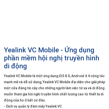
SP
khác
DANH
MỤC
KHÁC
Giải
pháp
Yealink VC Mobile - Ứng dụng
Dịch
phần mềm hội nghị truyền hình
vụ
di động
Hỗ
trợ
Yealink VC Mobile là một ứng dụng iOS 8.0, Android 4.4 cộng tác
Tin
mạnh mẽ và dễ sử dụng, Yealink VC Mobile đại diện cho giải pháp
tức
một cửa đáng tin cậy cho những người làm việc từ xa và di động
Liên
muốn tham gia hội nghị truyền hình chất lượng cao từ thiết bị di
hệ
động của họ ở bất cứ đâu.
- Dịch vụ quản lý đám mây Yealink VC
Giới