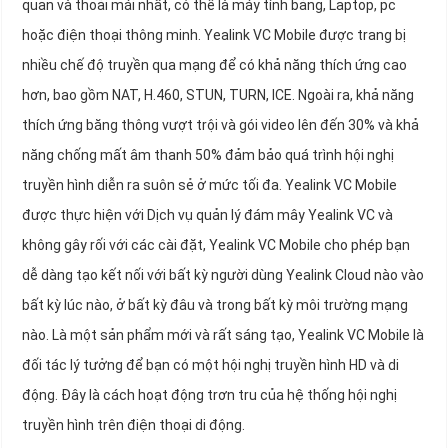
quan và thoải mái nhất, có thể là máy tính bảng, Laptop, pc
hoặc điện thoại thông minh. Yealink VC Mobile được trang bị
nhiều chế độ truyền qua mạng để có khả năng thích ứng cao
hơn, bao gồm NAT, H.460, STUN, TURN, ICE. Ngoài ra, khả năng
thích ứng băng thông vượt trội và gói video lên đến 30% và khả
năng chống mất âm thanh 50% đảm bảo quá trình hội nghị
truyền hình diễn ra suôn sẻ ở mức tối đa. Yealink VC Mobile
được thực hiện với Dịch vụ quản lý đám mây Yealink VC và
không gây rối với các cài đặt, Yealink VC Mobile cho phép bạn
dễ dàng tạo kết nối với bất kỳ người dùng Yealink Cloud nào vào
bất kỳ lúc nào, ở bất kỳ đâu và trong bất kỳ môi trường mạng
nào. Là một sản phẩm mới và rất sáng tạo, Yealink VC Mobile là
đối tác lý tưởng để bạn có một hội nghị truyền hình HD và di
động. Đây là cách hoạt động trơn tru của hệ thống hội nghị
truyền hình trên điện thoại di động.