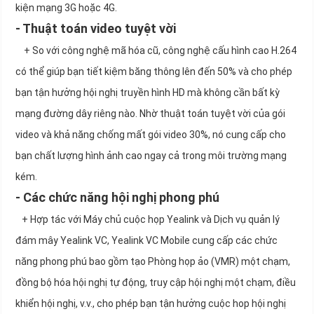
kiện mạng 3G hoặc 4G.
- Thuật toán video tuyệt vời
+ So với công nghệ mã hóa cũ, công nghệ cấu hình cao H.264
có thể giúp bạn tiết kiệm băng thông lên đến 50% và cho phép
bạn tận hưởng hội nghị truyền hình HD mà không cần bất kỳ
mạng đường dây riêng nào. Nhờ thuật toán tuyệt vời của gói
video và khả năng chống mất gói video 30%, nó cung cấp cho
bạn chất lượng hình ảnh cao ngay cả trong môi trường mạng
kém.
- Các chức năng hội nghị phong phú
+ Hợp tác với Máy chủ cuộc họp Yealink và Dịch vụ quản lý
đám mây Yealink VC, Yealink VC Mobile cung cấp các chức
năng phong phú bao gồm tạo Phòng họp ảo (VMR) một chạm,
đồng bộ hóa hội nghị tự động, truy cập hội nghị một chạm, điều
khiển hội nghị, v.v., cho phép bạn tận hưởng cuộc hop hội nghị