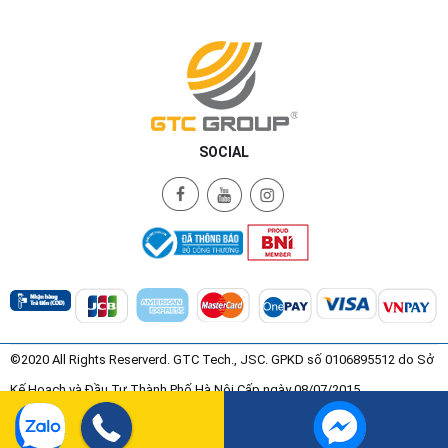
SOCIAL
©2020 All Rights Reserverd. GTC Tech., JSC. GPKD số 0106895512 do Sở
Kế Hoạch và Đầu Tư Thành Phố Hà Nội Cấp ngày 08/07/2015