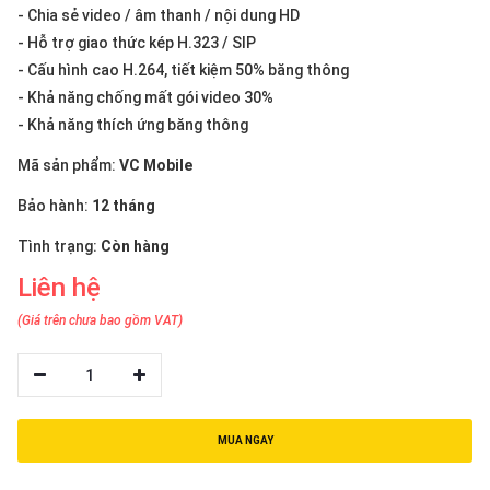
thiệu
- Chia sẻ video / âm thanh / nội dung HD
- Hỗ trợ giao thức kép H.323 / SIP
NGÔN
- Cấu hình cao H.264, tiết kiệm 50% băng thông
NGỮ
- Khả năng chống mất gói video 30%
- Khả năng thích ứng băng thông
Tiếng
việt
Mã sản phẩm:
VC Mobile
English
Bảo hành:
12 tháng
Tình trạng:
Còn hàng
Liên hệ
(Giá trên chưa bao gồm VAT)
1
MUA NGAY