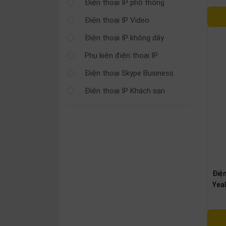
Điện thoại IP phổ thông
SP
khác
Điện thoại IP Video
Điện thoại IP không dây
DANH
MỤC
Phụ kiện điện thoại IP
KHÁC
Điện thoại Skype Business
Giải
Điện thoại IP Khách sạn
pháp
Dịch
vụ
Hỗ
trợ
Tin
Điệ
tức
Yea
Liên
hệ
Giới