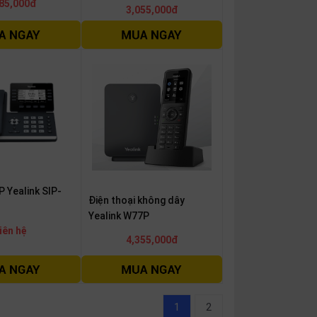
85,000đ
3,055,000đ
P Yealink SIP-
Điện thoại không dây
Yealink W77P
iên hệ
4,355,000đ
1
2