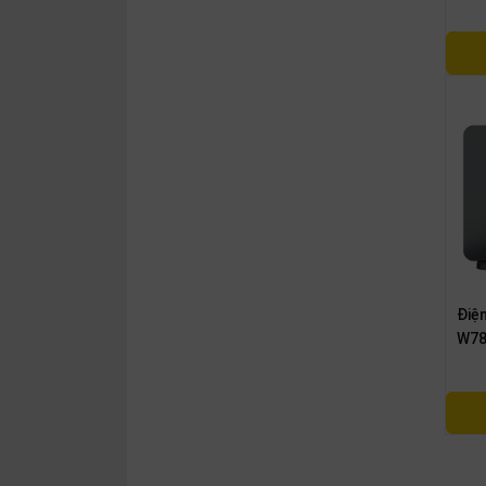
Điện
W7