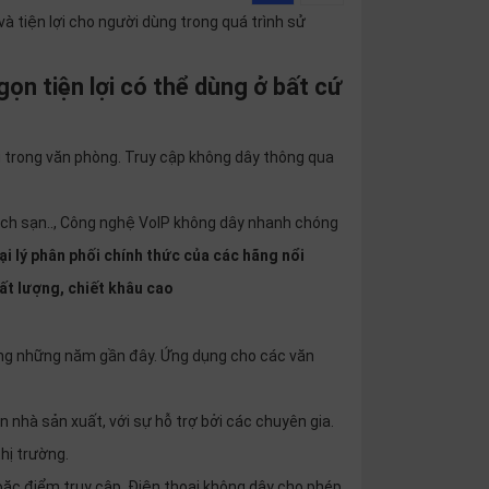
và tiện lợi cho người dùng trong quá trình sử
gọn tiện lợi có thể dùng ở bất cứ
ng trong văn phòng. Truy cập không dây thông qua
hách sạn.., Công nghệ VoIP không dây nhanh chóng
i lý phân phối chính thức của các hãng nổi
ất lượng, chiết khâu cao
ong những năm gần đây. Ứng dụng cho các văn
 nhà sản xuất, với sự hỗ trợ bởi các chuyên gia.
hị trường.
hoặc điểm truy cập. Điện thoại không dây cho phép