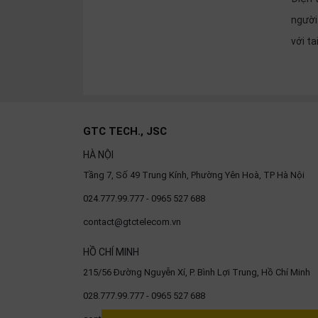
người
với ta
GTC TECH., JSC
HÀ NỘI
Tầng 7, Số 49 Trung Kính, Phường Yên Hoà, TP Hà Nội
024.777.99.777 - 0965 527 688
contact@gtctelecom.vn
HỒ CHÍ MINH
215/56 Đường Nguyễn Xí, P. Bình Lợi Trung, Hồ Chí Minh
028.777.99.777 - 0965 527 688