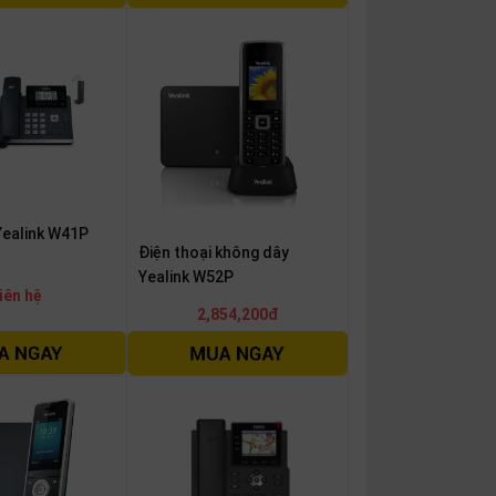
Yealink W41P
Điện thoại không dây
Yealink W52P
iên hệ
2,854,200đ