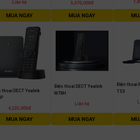
1,8
Liên hệ
5,070,000đ
Điện thoại I
Điện thoại DECT Yealink
 thoại DECT Yealink
T53
W78H
8P
L
Liên hệ
4,225,000đ