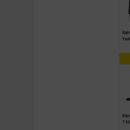
Điệ
Yea
Điện
T43