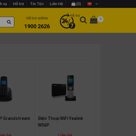
h vụ
Hỗ trợ
Tin Tức
Liên Hệ
(0)
Hỗ trợ
Hỗ trợ online
0
1900 2626
 IP Grandstream
Điện Thoại WiFi Yealink
W56P
iên hệ
Liên hệ