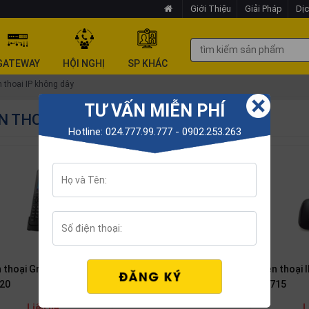
Giới Thiệu
Giải Pháp
Dịc
GATEWAY
HỘI NGHỊ
SP KHÁC
n thoại IP không dây
TƯ VẤN MIỄN PHÍ
N THOẠI IP KHÔNG DÂY
Hotline: 024.777.99.777 - 0902.253.263
Trạm thu phát không dây
n thoại Grandstream
Điện thoại
Grandstream DP750
20
DP715
Liên hệ
Liên hệ
L