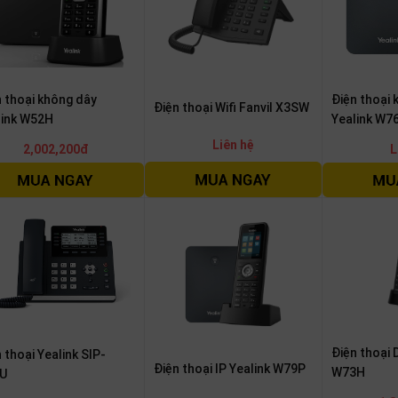
n thoại không dây
Điện thoại 
Điện thoại Wifi Fanvil X3SW
link W52H
Yealink W7
Liên hệ
2,002,200đ
L
Điện thoại 
 thoại Yealink SIP-
Điện thoại IP Yealink W79P
W73H
U