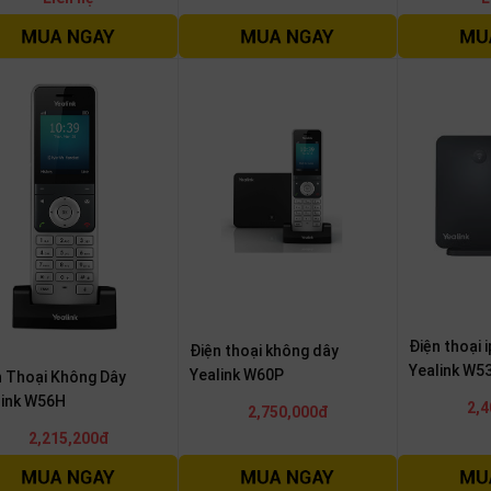
Điện thoại 
Điện thoại không dây
Yealink W5
Yealink W60P
n Thoại Không Dây
link W56H
2,4
2,750,000đ
2,215,200đ