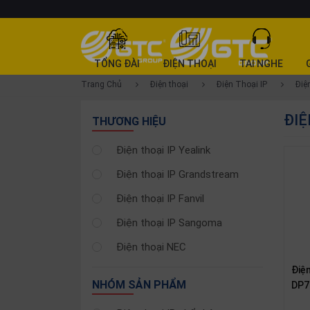
DANH
TỔNG ĐÀI
ĐIỆN THOẠI
TAI NGHE
MỤC
Trang Chủ
Điện thoại
Điện Thoại IP
Điệ
SẢN
ĐIỆ
PHẨM
THƯƠNG HIỆU
Tổng
Điện thoại IP Yealink
đài
Điện thoại IP Grandstream
Điện
thoại
Điện thoại IP Fanvil
Tai
Điện thoại IP Sangoma
nghe
Điện thoại NEC
Gateway
Điệ
Hội
NHÓM SẢN PHẨM
DP7
nghị