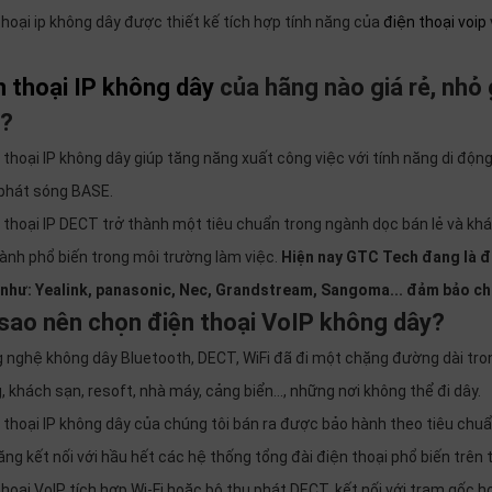
thoại ip không dây được thiết kế tích hợp tính năng của
điện thoại voip
n thoại IP không dây
của hãng nào giá rẻ, nhỏ 
?
n thoại IP không dây giúp tăng năng xuất công việc với tính năng di độ
phát sóng BASE.
n thoại IP DECT trở thành một tiêu chuẩn trong ngành dọc bán lẻ và k
hành phổ biến trong môi trường làm việc.
Hiện nay GTC Tech đang là đạ
 như: Yealink, panasonic, Nec, Grandstream, Sangoma... đảm bảo ch
 sao nên chọn điện thoại VoIP không dây?
g nghệ không dây Bluetooth, DECT, WiFi đã đi một chặng đường dài tr
, khách sạn, resoft, nhà máy, cảng biển…, những nơi không thể đi dây.
n thoại IP không dây của chúng tôi bán ra được bảo hành theo tiêu chuẩn
ng kết nối với hầu hết các hệ thống tổng đài điện thoại phổ biến trên t
thoại VoIP tích hợp Wi-Fi hoặc bộ thu phát DECT, kết nối với trạm gốc 