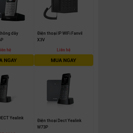
không dây
Điện thoại IP WIFi Fanvil
6P
X3V
iên hệ
Liên hệ
DECT Yealink
Điện thoại Dect Yealink
W73P