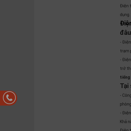
Điện 
dụng.
Điệ
đâu
- Điệ
trạm 
- Điệ
trở t
tiếng
Tại
- Côn
phòng
- Điệ
Khả nă
Điện 