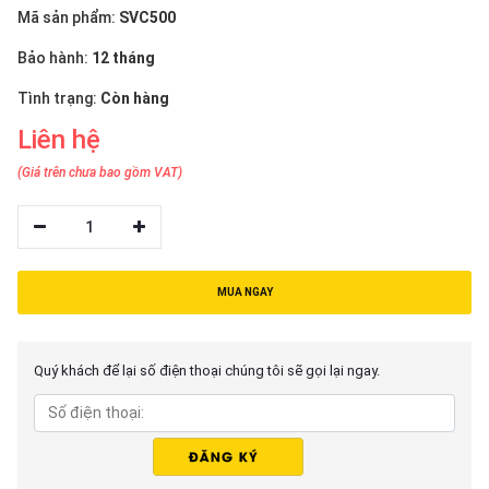
thiệu
Mã sản phẩm:
SVC500
Bảo hành:
12 tháng
NGÔN
NGỮ
Tình trạng:
Còn hàng
Liên hệ
Tiếng
việt
(Giá trên chưa bao gồm VAT)
English
1
MUA NGAY
Quý khách để lại số điện thoại chúng tôi sẽ gọi lại ngay.