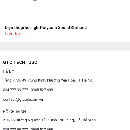
Điện thoại hội nghị Polycom SoundStation2
Liên hệ
GTC TECH., JSC
HÀ NỘI
Tầng 7, Số 49 Trung Kính, Phường Yên Hoà, TP Hà Nội
024.777.99.777 - 0965 527 688
contact@gtctelecom.vn
HỒ CHÍ MINH
215/56 Đường Nguyễn Xí, P. Bình Lợi Trung, Hồ Chí Minh
028.777.99.777 - 0965 527 688