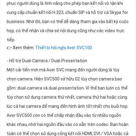
phục người dùng là tính năng cho phép bạn kết nối vô tận khi
cung cấp chuẩn kết nối H.323, chuẩn SIP và hỗ trợ cả Skype for
business. Nhờ đó, bạn có thể dễ dàng tham gia vào bất kỳ cuộc
họp, có thể nhận và chia sẻ nội dung cũng như các video trực
tiếp.
👉 Xem thêm:
Thiết bị hội nghị Aver SVC100
- Hỗ trợ Dual-Camera / Dual-Presentation
Một cải tiến mới mà Aver SVC mang đến người dùng là tùy
chọn camera. Hiện SVC500 sở hữu 02 tùy chọn camera bao
gồm: dual-camera và dual-presentation. Vì thế bạn luôn có thể
tùy chọn sử dụng camera thứ nhất, camera thứ hai hoặc cùng
lúc cả hai camera để mang đến hình ảnh tốt nhất cho buổi họp.
Aver SVC500 còn có thể chấp nhận đầu vào từ nhiều nguồn
khác nhau, nhờ hai nguồn đầu vào có sẵn trên codec. Bạn hoàn
toàn có thể chọn sử dụng cổng kết nối HDMI, DVI / VGA hoặc cả