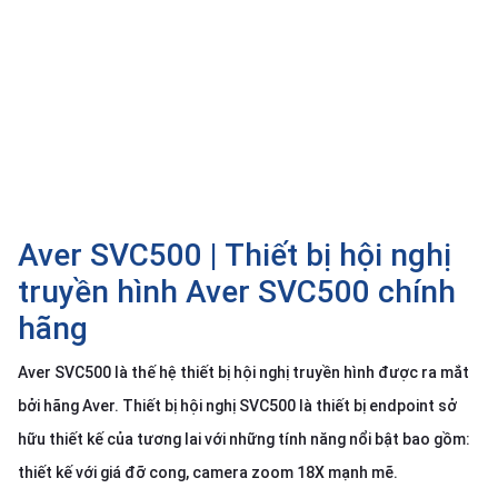
SP
khác
DANH
MỤC
KHÁC
Giải
pháp
Aver SVC500 | Thiết bị hội nghị
Dịch
vụ
truyền hình Aver SVC500 chính
Hỗ
hãng
trợ
Tin
Aver SVC500 là thế hệ thiết bị hội nghị truyền hình được ra mắt
tức
bởi hãng Aver. Thiết bị hội nghị SVC500 là thiết bị endpoint sở
Liên
hữu thiết kế của tương lai với những tính năng nổi bật bao gồm:
hệ
thiết kế với giá đỡ cong, camera zoom 18X mạnh mẽ.
Giới