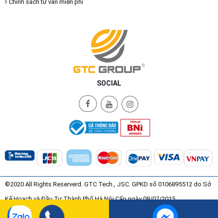
Chính sách tư vấn miễn phí
SOCIAL
©2020 All Rights Reserverd. GTC Tech., JSC. GPKD số 0106895512 do Sở
Kế Hoạch và Đầu Tư Thành Phố Hà Nội Cấp ngày 08/07/2015