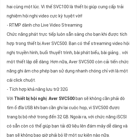
hai cùng một lúc. Vì thế SVC100 là thiết bị giúp cung cấp trải
nghiệm hội nghị video cực kỳ tuyệt vời!
- RTMP dành cho Live Video Streaming
Chức năng phát trực tiếp luôn sẵn sàng cho bạn khi được tích
hợp trong thiết bị Aver SVC500. Bạn có thể streaming video hội
nghị truyền hình, buổi thuyết trình, bài phát biểu, bài giảng… với
một thiết lập dễ dàng. Hơn nữa, Aver SVC500 còn cải tiến chức
năng ghi âm cho phép bạn sử dụng nhanh chóng chỉ với là một
cái click chuột.
- Tích hợp khả năng lưu trữ 32G
Với
Thiết bị hội nghị
Aver SVC500
bạn sẽ không cần phải dò
tìm ổ đĩa USB khi bạn cần ghi lại cuộc họp, vì SVC500 được
trang bị bộ nhớ trong đến 32 GB. Ngoài ra, với chức năng iSCSI
có sẵn còn có thể giúp bạn tải dữ liệu lên đám mây dễ dàng và
bạn sẽ không bao giờ phải bỏ lỡ một sự kiện nào nữa.