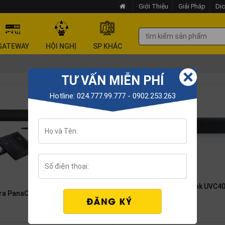
Giới Thiệu
Giải Pháp
Dịc
GATEWAY
HỘI NGHỊ
SP KHÁC
TƯ VẤN MIỄN PHÍ
Hotline: 024.777.99.777 - 0902.253.263
Bộ thiết bị hội nghị Yealink UVC4
ra PanaCast 50 Room
BYOD
Liên hệ
Liên hệ