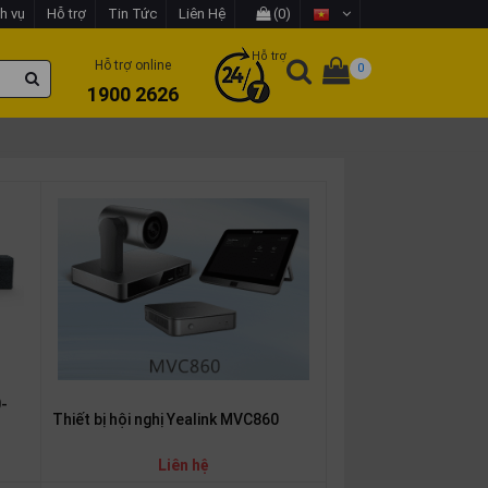
h vụ
Hỗ trợ
Tin Tức
Liên Hệ
(0)
Hỗ trợ
Hỗ trợ online
0
1900 2626
0-
Thiết bị hội nghị Yealink MVC860
Liên hệ