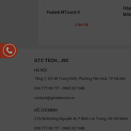
Hộp 
Yealink MTouch II
MSh
Liên hệ
GTC TECH., JSC
HÀ NỘI
Tầng 7, Số 49 Trung Kính, Phường Yên Hoà, TP Hà Nội
024.777.99.777 - 0965 527 688
contact@gtctelecom.vn
HỒ CHÍ MINH
215/56 Đường Nguyễn Xí, P. Bình Lợi Trung, Hồ Chí Minh
028.777.99.777 - 0965 527 688