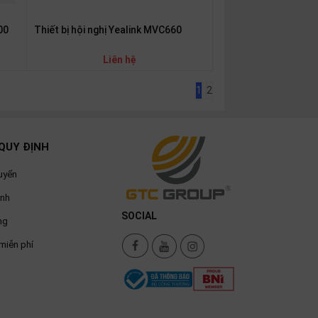
00
Thiết bị hội nghị Yealink MVC660
Liên hệ
1
2
QUY ĐỊNH
uyển
ành
SOCIAL
ng
miễn phí