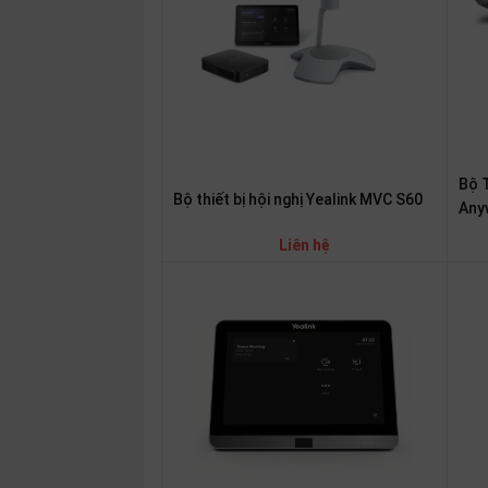
thiệu
NGÔN
NGỮ
Tiếng
việt
Bộ 
English
Bộ thiết bị hội nghị Yealink MVC S60
Any
Liên hệ