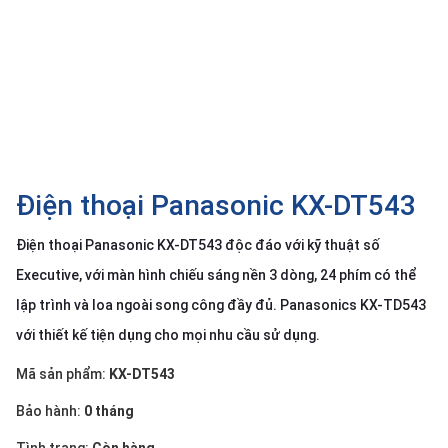
SP
khác
DANH
MỤC
KHÁC
Giải
pháp
Điện thoại Panasonic KX-DT543
Dịch
Điện thoại Panasonic KX-DT543 độc đáo với kỹ thuật số
vụ
Executive, với màn hình chiếu sáng nền 3 dòng, 24 phím có thể
Hỗ
trợ
lập trình và loa ngoài song công đầy đủ. Panasonics KX-TD543
Tin
với thiết kế tiện dụng cho mọi nhu cầu sử dụng.
tức
Mã sản phẩm:
KX-DT543
Liên
hệ
Bảo hành:
0 tháng
Giới