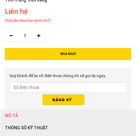
Tình trạng:
Còn hàng
thiệu
Liên hệ
NGÔN
(Giá trên chưa bao gồm VAT)
NGỮ
1
Tiếng
việt
English
MUA NGAY
Quý khách để lại số điện thoại chúng tôi sẽ gọi lại ngay.
MÔ TẢ
THÔNG SỐ KỸ THUẬT