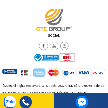
SOCIAL
©2020 All Rights Reserverd. GTC Tech., JSC. GPKD số 0106895512 do Sở
Kế Hoạch và Đầu Tư Thành Phố Hà Nội Cấp ngày 08/07/2015